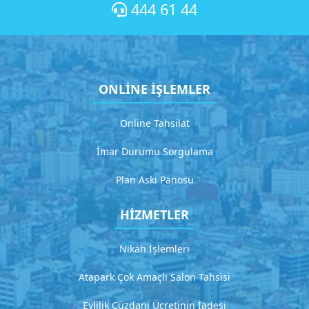
1
444 61 44
D
e
t
a
y
ONLİNE İŞLEMLER
l
ı
a
Online Tahsilat
ç
ı
İmar Durumu Sorgulama
k
l
Plan Askı Panosu
a
m
HİZMETLER
a
Nikah İşlemleri
G
i
Atapark Çok Amaçlı Salon Tahsisi
t
Evlilik Cüzdanı Ücretinin İadesi