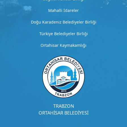
e
t
Mahalli İdareler
a
y
Doğu Karadeniz Belediyeler Birliği
l
ı
Türkiye Belediyeler Birliği
a
ç
Ortahisar Kaymakamlığı
ı
k
l
a
m
a
G
i
TRABZON
t
ORTAHİSAR BELEDİYESİ