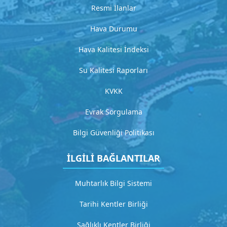
l
Resmi İlanlar
a
m
Hava Durumu
a
Hava Kalitesi İndeksi
G
Su Kalitesi Raporları
i
KVKK
t
Evrak Sorgulama
H
Bilgi Güvenliği Politikası
i
z
İLGİLİ BAĞLANTILAR
m
e
Muhtarlık Bilgi Sistemi
t
Tarihi Kentler Birliği
3
D
Sağlıklı Kentler Birliği