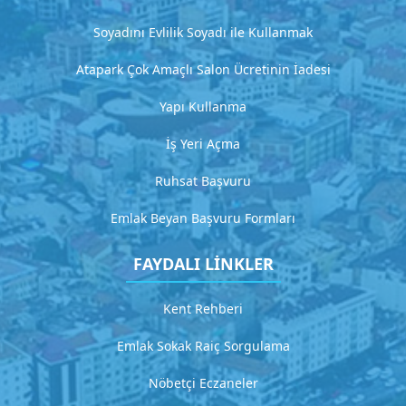
H
Soyadını Evlilik Soyadı ile Kullanmak
i
Atapark Çok Amaçlı Salon Ücretinin İadesi
z
m
Yapı Kullanma
e
İş Yeri Açma
t
Ruhsat Başvuru
2
D
Emlak Beyan Başvuru Formları
e
t
FAYDALI LİNKLER
a
y
l
Kent Rehberi
ı
a
Emlak Sokak Raiç Sorgulama
ç
ı
Nöbetçi Eczaneler
k