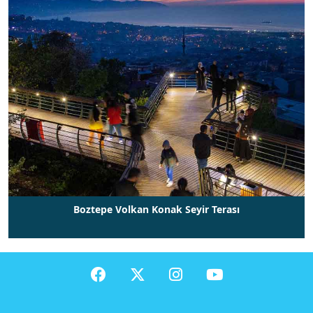
Hızlı
X
Menüler
H
Boztepe Volkan Konak Seyir Terası
i
z
m
e
t