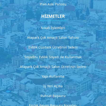
m
Plan Askı Panosu
e
t
HİZMETLER
2
D
Nikah İşlemleri
e
t
Atapark Çok Amaçlı Salon Tahsisi
a
y
Evlilik Cüzdanı Ücretinin İadesi
l
ı
Soyadını Evlilik Soyadı ile Kullanmak
a
ç
Atapark Çok Amaçlı Salon Ücretinin İadesi
ı
k
Yapı Kullanma
l
a
İş Yeri Açma
m
a
Ruhsat Başvuru
Emlak Beyan Başvuru Formları