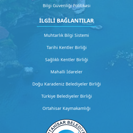
a
Bilgi Güvenliği Politikası
ç
ı
İLGİLİ BAĞLANTILAR
k
l
Muhtarlık Bilgi Sistemi
a
m
Tarihi Kentler Birliği
a
Sağlıklı Kentler Birliği
G
Mahalli İdareler
i
t
Doğu Karadeniz Belediyeler Birliği
Türkiye Belediyeler Birliği
H
i
Ortahisar Kaymakamlığı
z
m
e