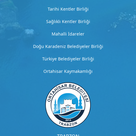
3
D
Tarihi Kentler Birliği
e
t
Sağlıklı Kentler Birliği
a
Mahalli İdareler
y
l
Doğu Karadeniz Belediyeler Birliği
ı
a
Türkiye Belediyeler Birliği
ç
ı
Ortahisar Kaymakamlığı
k
l
a
m
a
G
i
t