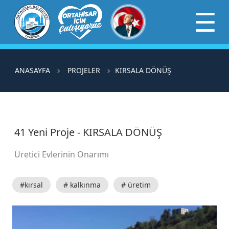
×
☰
ANASAYFA
PROJELER
KIRSALA DÖNÜŞ
41 Yeni Proje - KIRSALA DÖNÜŞ
Üretici Evlerinin Onarımı
#kırsal
# kalkınma
# üretim