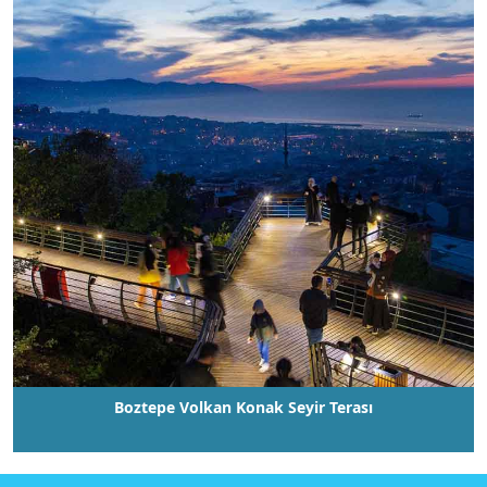
Hızlı
X
Menüler
H
i
z
Boztepe Volkan Konak Seyir Terası
m
e