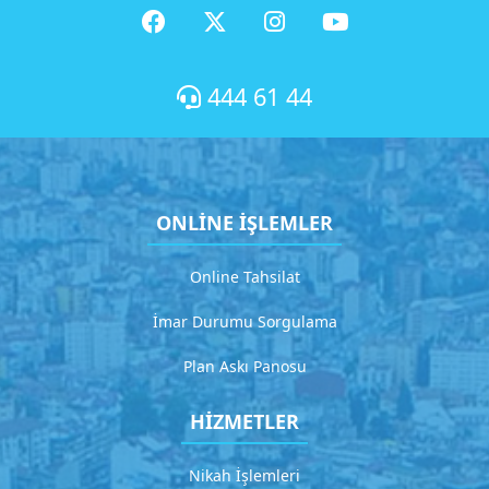
t
1
D
e
444 61 44
t
a
y
l
ı
ONLİNE İŞLEMLER
a
ç
ı
Online Tahsilat
k
l
İmar Durumu Sorgulama
a
m
Plan Askı Panosu
a
HİZMETLER
G
i
Nikah İşlemleri