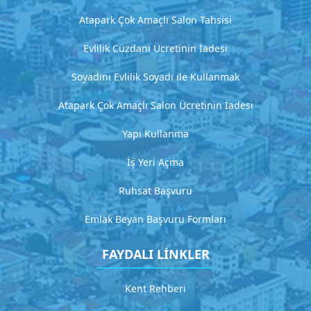
t
Atapark Çok Amaçlı Salon Tahsisi
Evlilik Cüzdanı Ücretinin İadesi
H
i
Soyadını Evlilik Soyadı ile Kullanmak
z
Atapark Çok Amaçlı Salon Ücretinin İadesi
m
e
Yapı Kullanma
t
İş Yeri Açma
2
D
Ruhsat Başvuru
e
t
Emlak Beyan Başvuru Formları
a
y
FAYDALI LİNKLER
l
ı
Kent Rehberi
a
ç