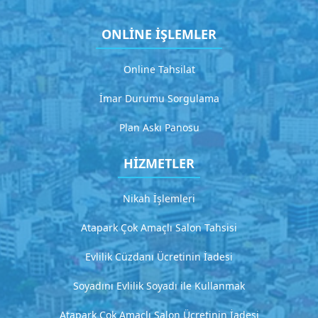
z
m
ONLİNE İŞLEMLER
e
Online Tahsilat
t
4
İmar Durumu Sorgulama
D
e
Plan Askı Panosu
t
a
HİZMETLER
y
l
Nikah İşlemleri
ı
a
Atapark Çok Amaçlı Salon Tahsisi
ç
ı
Evlilik Cüzdanı Ücretinin İadesi
k
l
Soyadını Evlilik Soyadı ile Kullanmak
a
m
Atapark Çok Amaçlı Salon Ücretinin İadesi