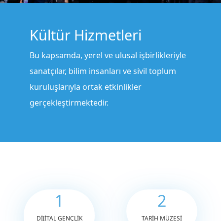
Kültür Hizmetleri
Bu kapsamda, yerel ve ulusal işbirlikleriyle
sanatçılar, bilim insanları ve sivil toplum
kuruluşlarıyla ortak etkinlikler
gerçekleştirmektedir.
1
2
DİJİTAL GENÇLİK
TARİH MÜZESİ