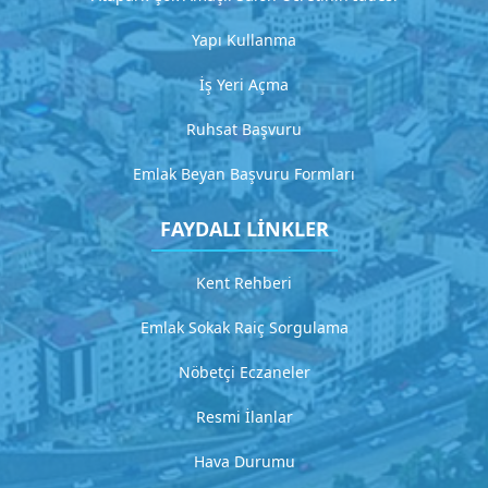
a
Yapı Kullanma
G
İş Yeri Açma
i
t
Ruhsat Başvuru
Emlak Beyan Başvuru Formları
H
i
FAYDALI LİNKLER
z
m
Kent Rehberi
e
Emlak Sokak Raiç Sorgulama
t
4
Nöbetçi Eczaneler
D
Resmi İlanlar
e
t
Hava Durumu
a