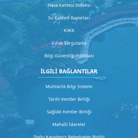
y
Hava Kalitesi İndeksi
l
ı
Su Kalitesi Raporları
a
ç
KVKK
ı
k
Evrak Sorgulama
l
a
Bilgi Güvenliği Politikası
m
a
İLGİLİ BAĞLANTILAR
G
Muhtarlık Bilgi Sistemi
i
t
Tarihi Kentler Birliği
Sağlıklı Kentler Birliği
H
i
Mahalli İdareler
z
Doğu Karadeniz Belediyeler Birliği