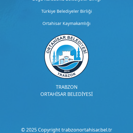
m
e
Türkiye Belediyeler Birliği
t
Ortahisar Kaymakamlığı
4
D
e
t
a
y
l
ı
a
ç
TRABZON
ı
ORTAHİSAR BELEDİYESİ
k
l
a
m
a
© 2025 Copyright trabzonortahisar.bel.tr