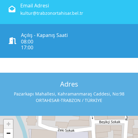
Email Adresi
i
kultur@trabzonortahisar.bel.tr
z
m
e
Açılış - Kapanış Saati
t
08:00
17:00
2
D
e
t
a
Adres
y
l
Pazarkapı Mahallesi, Kahramanmaraş Caddesi, No:98
ı
ORTAHİSAR-TRABZON / TÜRKİYE
a
ç
ı
+
k
l
−
a