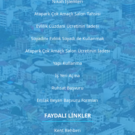
t
Nikah İşlemleri
Atapark Çok Amaçlı Salon Tahsisi
H
Evlilik Cüzdanı Ücretinin İadesi
i
z
Soyadını Evlilik Soyadı ile Kullanmak
m
Atapark Çok Amaçlı Salon Ücretinin İadesi
e
t
Yapı Kullanma
3
İş Yeri Açma
D
e
Ruhsat Başvuru
t
a
Emlak Beyan Başvuru Formları
y
l
FAYDALI LİNKLER
ı
a
ç
Kent Rehberi