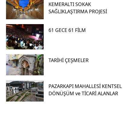
Menüler
KEMERALTI SOKAK
SAĞLIKLAŞTIRMA PROJESİ
H
61 GECE 61 FİLM
i
z
m
TARİHİ ÇEŞMELER
e
t
1
PAZARKAPI MAHALLESİ KENTSEL
D
DÖNÜŞÜM ve TİCARİ ALANLAR
e
t
a
y
l
ı
a