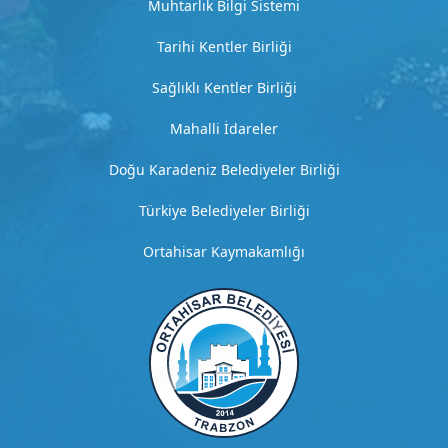
Muhtarlık Bilgi Sistemi
D
e
Tarihi Kentler Birliği
t
a
Sağlıklı Kentler Birliği
y
l
Mahalli İdareler
ı
a
Doğu Karadeniz Belediyeler Birliği
ç
ı
Türkiye Belediyeler Birliği
k
l
Ortahisar Kaymakamlığı
a
m
a
G
i
t