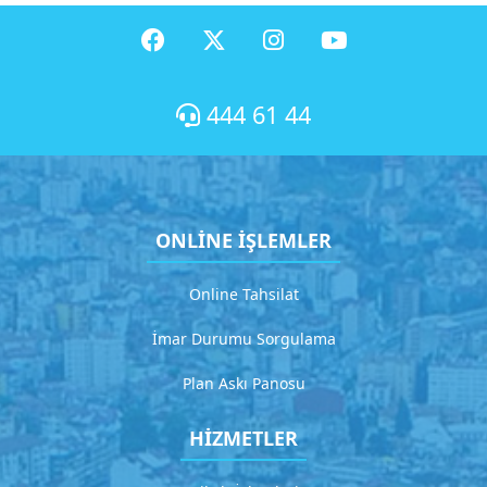
t
2
D
e
t
444 61 44
a
y
l
ı
a
ONLİNE İŞLEMLER
ç
ı
k
Online Tahsilat
l
a
İmar Durumu Sorgulama
m
a
Plan Askı Panosu
HİZMETLER
G
i