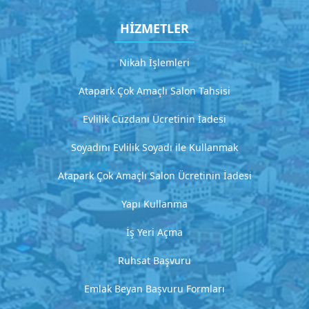
i
t
HİZMETLER
H
Nikah İşlemleri
i
Atapark Çok Amaçlı Salon Tahsisi
z
m
Evlilik Cüzdanı Ücretinin İadesi
e
Soyadını Evlilik Soyadı ile Kullanmak
t
Atapark Çok Amaçlı Salon Ücretinin İadesi
4
D
Yapı Kullanma
e
t
İş Yeri Açma
a
y
Ruhsat Başvuru
l
ı
Emlak Beyan Başvuru Formları
a