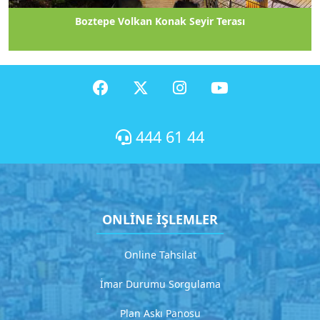
t
Sosyal Hizmetlerimiz
3
D
e
t
a
y
l
444 61 44
ı
a
ç
ı
k
ONLİNE İŞLEMLER
l
a
m
Online Tahsilat
a
İmar Durumu Sorgulama
G
Plan Askı Panosu