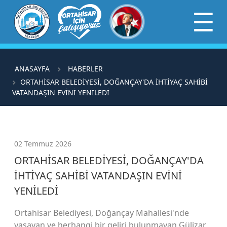
×
☰
ANASAYFA
HABERLER
ORTAHİSAR BELEDİYESİ, DOĞANÇAY'DA İHTİYAÇ SAHİBİ
VATANDAŞIN EVİNİ YENİLEDİ
02 Temmuz 2026
ORTAHİSAR BELEDİYESİ, DOĞANÇAY'DA
İHTİYAÇ SAHİBİ VATANDAŞIN EVİNİ
YENİLEDİ
Ortahisar Belediyesi, Doğançay Mahallesi'nde
yaşayan ve herhangi bir geliri bulunmayan Gülizar