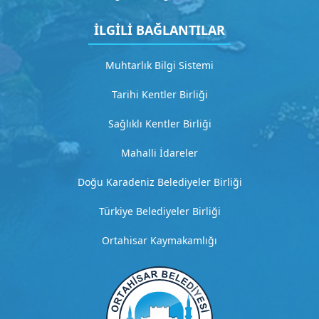
4
İLGİLİ BAĞLANTILAR
D
e
t
Muhtarlık Bilgi Sistemi
a
y
Tarihi Kentler Birliği
l
ı
Sağlıklı Kentler Birliği
a
ç
Mahalli İdareler
ı
k
Doğu Karadeniz Belediyeler Birliği
l
Türkiye Belediyeler Birliği
a
m
Ortahisar Kaymakamlığı
a
G
i
t