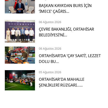
G
BAŞKAN KAYA’DAN BURS İÇİN
i
‘İMECE’ ÇAĞRIS...
t
06 Ağustos 2026
ÇEVRE BAKANLIĞI, ORTAHİSAR
H
BELEDİYESİ’Nİ...
i
z
06 Ağustos 2026
m
ORTAHİSAR’DA ‘ÇAY SAATİ’, LEZZET
e
DOLU BU...
t
2
05 Ağustos 2026
D
ORTAHİSAR'DA MAHALLE
e
ŞENLİKLERİ RÜZGARI…...
t
a
y
l
ı