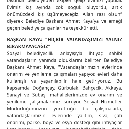
olsunlar belediyeden ekipler gelip evimizi yaptılar.
Evimiz kış ayında çok soğuk oluyordu, artık
önümüzdeki kış üşümeyeceğiz. Allah razı olsun”
diyerek Belediye Başkanı Ahmet Kaya'ya ve emeği
geçen belediye çalışanlarına teşekkür etti.
BAŞKAN KAYA: "HİÇBİR VATANDAŞIMIZI YALNIZ
BIRAKMAYACAĞIZ"
Sosyal belediyecilik anlayışıyla ihtiyaç sahibi
vatandaşların yanında olduklarını belirten Belediye
Başkanı Ahmet Kaya, "Vatandaşlarımızın evlerinde
onarım ve yenileme çalışmaları yapıyor, evleri daha
kullanışlı ve yaşanılabilir hale getiriyoruz. Bu
kapsamda Doğançay, Gürbulak, Bahçecik, Akkaya,
Sanayi ve Subaşı mahallelerimizde ev onarım ve
yenileme çalışmalarımız sürüyor. Sosyal Hizmetler
Müdürlüğümüzün yürüttüğü bu çalışmalarla,
vatandaşlarımızın evlerinde yalıtım, sıva, çatı
onarımı, parke, boya ve eşya desteği gibi ihtiyaçlar