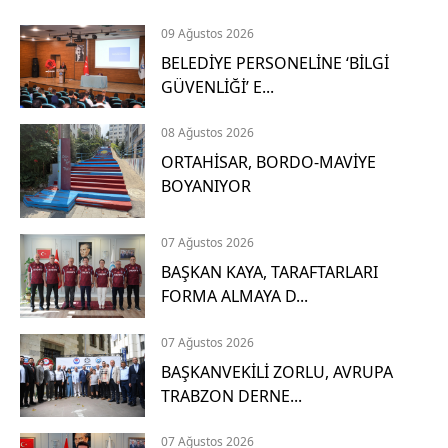
m
e
09 Ağustos 2026
t
BELEDİYE PERSONELİNE ‘BİLGİ
1
GÜVENLİĞİ’ E...
D
08 Ağustos 2026
e
t
ORTAHİSAR, BORDO-MAVİYE
a
BOYANIYOR
y
l
ı
07 Ağustos 2026
a
BAŞKAN KAYA, TARAFTARLARI
ç
FORMA ALMAYA D...
ı
k
07 Ağustos 2026
l
a
BAŞKANVEKİLİ ZORLU, AVRUPA
m
TRABZON DERNE...
a
07 Ağustos 2026