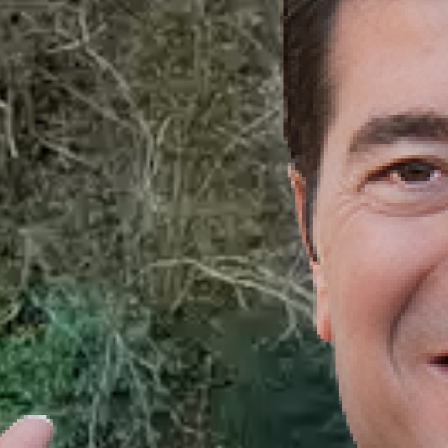
Hızlı
X
Menüler