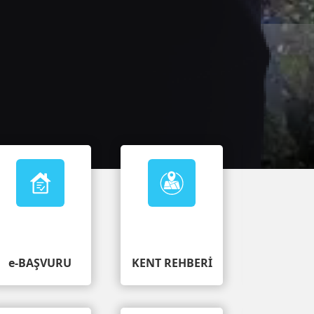
ır.
MOBİL 
e-BAŞVURU
KENT REHBERİ
NOKTA