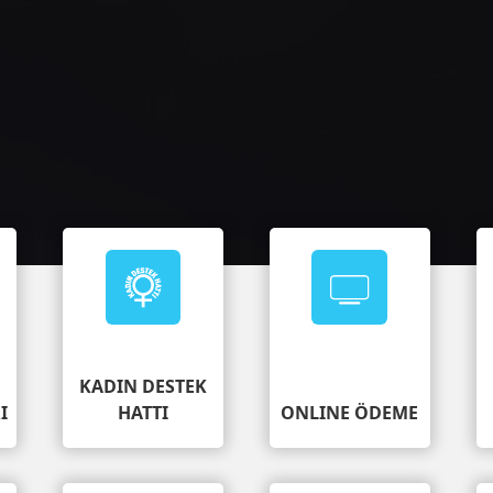
Millete efendilik yoktur, hizmet etme vard
"
KADIN DESTEK
I
HATTI
ONLINE ÖDEME