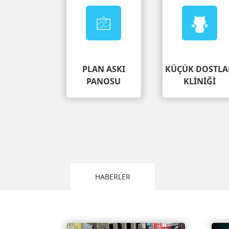
i
t
H
i
PLAN ASKI
KÜÇÜK DOSTLA
z
URULAR
PANOSU
KLİNİĞİ
m
e
t
3
D
HABERLER
e
t
a
y
l