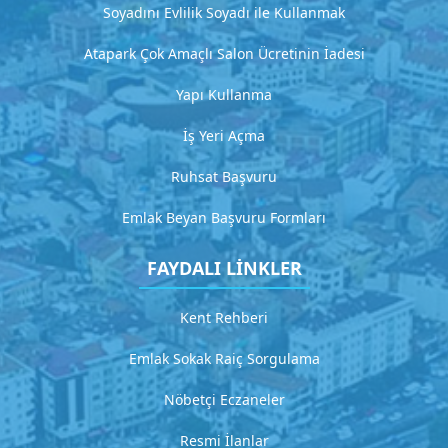
a
Soyadını Evlilik Soyadı ile Kullanmak
m
a
Atapark Çok Amaçlı Salon Ücretinin İadesi
Yapı Kullanma
G
i
İş Yeri Açma
t
Ruhsat Başvuru
H
Emlak Beyan Başvuru Formları
i
FAYDALI LİNKLER
z
m
Kent Rehberi
e
t
Emlak Sokak Raiç Sorgulama
4
Nöbetçi Eczaneler
D
e
Resmi İlanlar