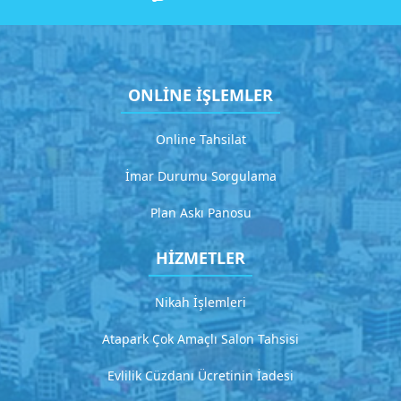
H
i
z
m
ONLİNE İŞLEMLER
e
t
Online Tahsilat
3
İmar Durumu Sorgulama
D
e
Plan Askı Panosu
t
a
HİZMETLER
y
l
ı
Nikah İşlemleri
a
ç
Atapark Çok Amaçlı Salon Tahsisi
ı
k
Evlilik Cüzdanı Ücretinin İadesi
l