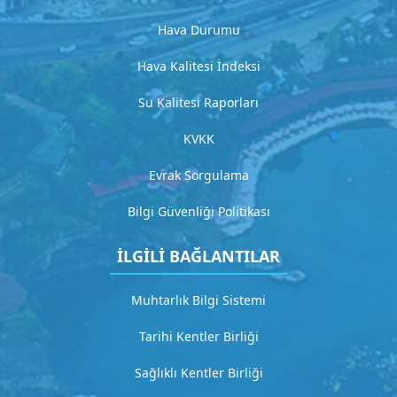
t
a
Hava Durumu
y
l
Hava Kalitesi İndeksi
ı
a
Su Kalitesi Raporları
ç
ı
KVKK
k
l
Evrak Sorgulama
a
m
Bilgi Güvenliği Politikası
a
İLGİLİ BAĞLANTILAR
G
i
Muhtarlık Bilgi Sistemi
t
Tarihi Kentler Birliği
H
Sağlıklı Kentler Birliği