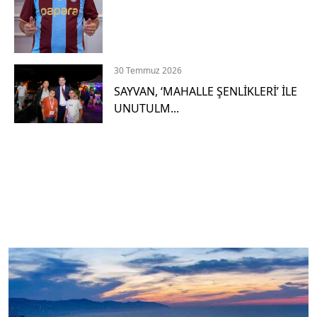
l
a
m
a
30 Temmuz 2026
SAYVAN, ‘MAHALLE ŞENLİKLERİ’ İLE
G
UNUTULM...
i
t
H
i
z
m
e
t
2
D