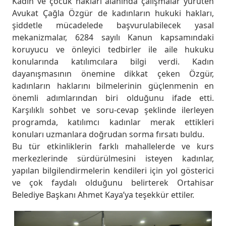
Kadın ve çocuk hakları alanında çalışmalar yürüten
Avukat Çağla Özgür de kadınların hukuki hakları,
şiddetle mücadelede başvurulabilecek yasal
mekanizmalar, 6284 sayılı Kanun kapsamındaki
koruyucu ve önleyici tedbirler ile aile hukuku
konularında katılımcılara bilgi verdi. Kadın
dayanışmasının önemine dikkat çeken Özgür,
kadınların haklarını bilmelerinin güçlenmenin en
önemli adımlarından biri olduğunu ifade etti.
Karşılıklı sohbet ve soru-cevap şeklinde ilerleyen
programda, katılımcı kadınlar merak ettikleri
konuları uzmanlara doğrudan sorma fırsatı buldu.
Bu tür etkinliklerin farklı mahallelerde ve kurs
merkezlerinde sürdürülmesini isteyen kadınlar,
yapılan bilgilendirmelerin kendileri için yol gösterici
ve çok faydalı olduğunu belirterek Ortahisar
Belediye Başkanı Ahmet Kaya’ya teşekkür ettiler.