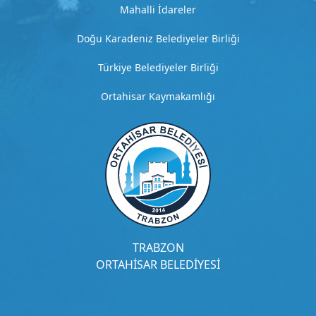
i
Mahalli İdareler
z
m
Doğu Karadeniz Belediyeler Birliği
e
Türkiye Belediyeler Birliği
t
Ortahisar Kaymakamlığı
4
D
e
t
a
y
l
ı
a
ç
TRABZON
ı
ORTAHİSAR BELEDİYESİ
k
l
a
m