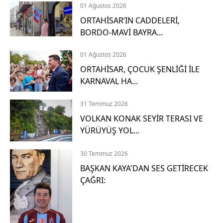
01 Ağustos 2026
H
ORTAHİSAR’IN CADDELERİ,
BORDO-MAVİ BAYRA...
i
z
01 Ağustos 2026
m
ORTAHİSAR, ÇOCUK ŞENLİĞİ İLE
e
KARNAVAL HA...
t
1
31 Temmuz 2026
VOLKAN KONAK SEYİR TERASI VE
D
e
YÜRÜYÜŞ YOL...
t
a
30 Temmuz 2026
y
BAŞKAN KAYA'DAN SES GETİRECEK
l
ÇAĞRI:
ı
a
ç
ı
k